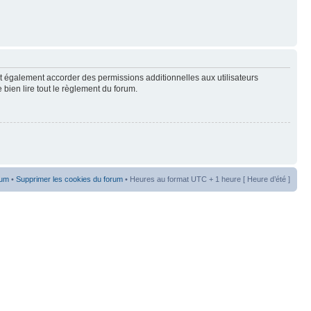
t également accorder des permissions additionnelles aux utilisateurs
 bien lire tout le règlement du forum.
rum
•
Supprimer les cookies du forum
• Heures au format UTC + 1 heure [ Heure d’été ]