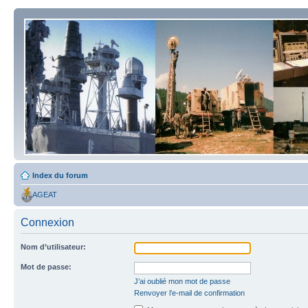
Index du forum
AGEAT
Connexion
Nom d’utilisateur:
Mot de passe:
J’ai oublié mon mot de passe
Renvoyer l’e-mail de confirmation