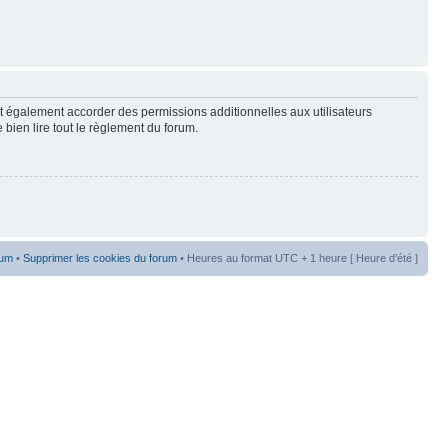
t également accorder des permissions additionnelles aux utilisateurs
 bien lire tout le règlement du forum.
rum
•
Supprimer les cookies du forum
• Heures au format UTC + 1 heure [ Heure d’été ]