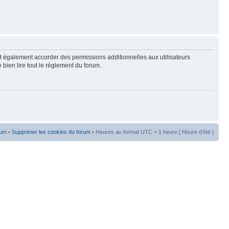
t également accorder des permissions additionnelles aux utilisateurs
 bien lire tout le règlement du forum.
rum
•
Supprimer les cookies du forum
• Heures au format UTC + 1 heure [ Heure d’été ]