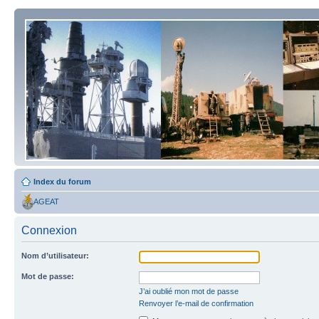
Index du forum
AGEAT
Connexion
Nom d’utilisateur:
Mot de passe:
J’ai oublié mon mot de passe
Renvoyer l’e-mail de confirmation