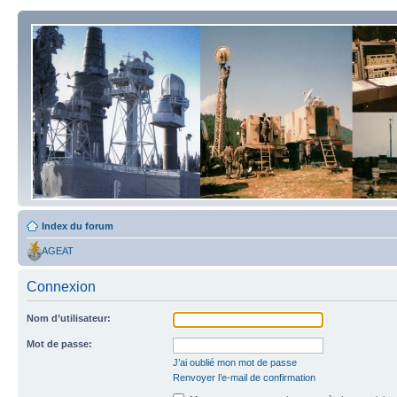
Index du forum
AGEAT
Connexion
Nom d’utilisateur:
Mot de passe:
J’ai oublié mon mot de passe
Renvoyer l’e-mail de confirmation