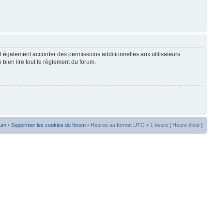
t également accorder des permissions additionnelles aux utilisateurs
 bien lire tout le règlement du forum.
rum
•
Supprimer les cookies du forum
• Heures au format UTC + 1 heure [ Heure d’été ]