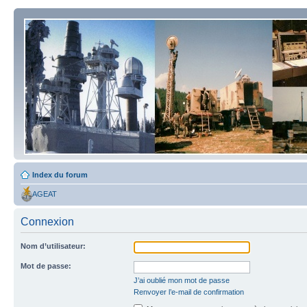
Index du forum
AGEAT
Connexion
Nom d’utilisateur:
Mot de passe:
J’ai oublié mon mot de passe
Renvoyer l’e-mail de confirmation