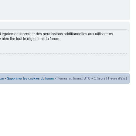
t également accorder des permissions additionnelles aux utilisateurs
 bien lire tout le règlement du forum.
rum
•
Supprimer les cookies du forum
• Heures au format UTC + 1 heure [ Heure d’été ]