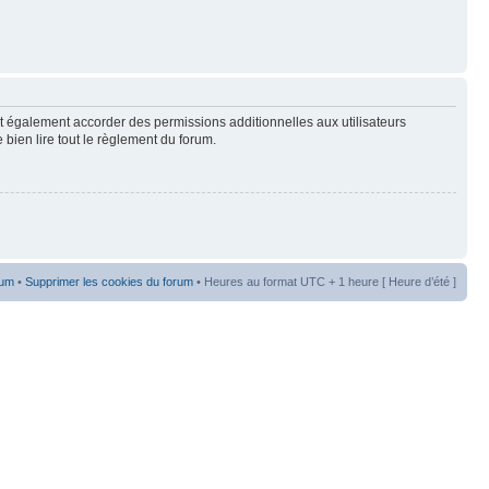
t également accorder des permissions additionnelles aux utilisateurs
 bien lire tout le règlement du forum.
rum
•
Supprimer les cookies du forum
• Heures au format UTC + 1 heure [ Heure d’été ]