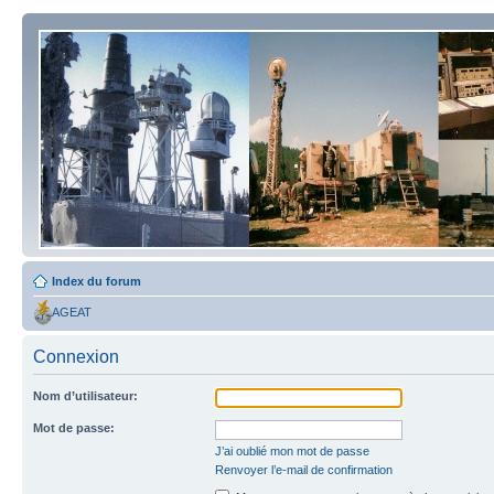
Index du forum
AGEAT
Connexion
Nom d’utilisateur:
Mot de passe:
J’ai oublié mon mot de passe
Renvoyer l’e-mail de confirmation