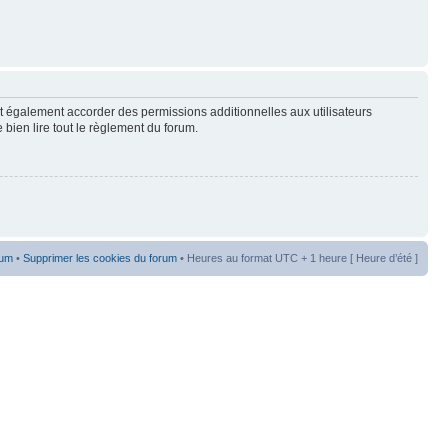
t également accorder des permissions additionnelles aux utilisateurs
 bien lire tout le règlement du forum.
rum
•
Supprimer les cookies du forum
• Heures au format UTC + 1 heure [ Heure d’été ]