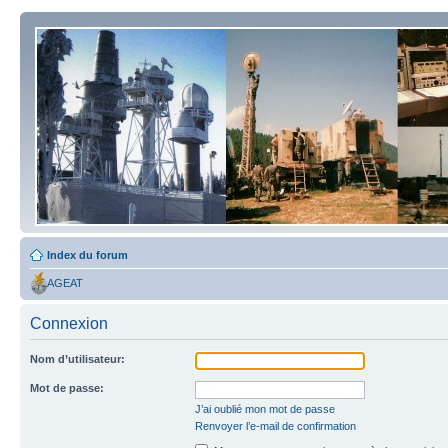
Index du forum
AGEAT
Connexion
Nom d’utilisateur:
Mot de passe:
J’ai oublié mon mot de passe
Renvoyer l’e-mail de confirmation