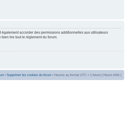
t également accorder des permissions additionnelles aux utilisateurs
 bien lire tout le règlement du forum.
rum
•
Supprimer les cookies du forum
• Heures au format UTC + 1 heure [ Heure d’été ]