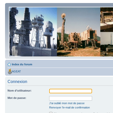
Index du forum
AGEAT
Connexion
Nom d’utilisateur:
Mot de passe:
J’ai oublié mon mot de passe
Renvoyer l’e-mail de confirmation