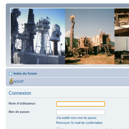
Index du forum
AGEAT
Connexion
Nom d’utilisateur:
Mot de passe:
J’ai oublié mon mot de passe
Renvoyer l’e-mail de confirmation