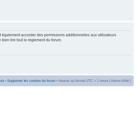
t également accorder des permissions additionnelles aux utilisateurs
 bien lire tout le règlement du forum.
rum
•
Supprimer les cookies du forum
• Heures au format UTC + 1 heure [ Heure d’été ]