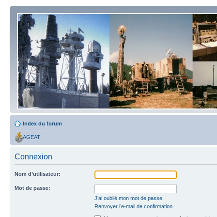
Index du forum
AGEAT
Connexion
Nom d’utilisateur:
Mot de passe:
J’ai oublié mon mot de passe
Renvoyer l’e-mail de confirmation