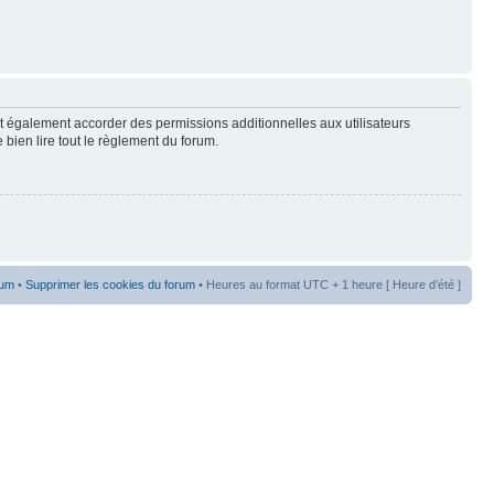
t également accorder des permissions additionnelles aux utilisateurs
 bien lire tout le règlement du forum.
rum
•
Supprimer les cookies du forum
• Heures au format UTC + 1 heure [ Heure d’été ]