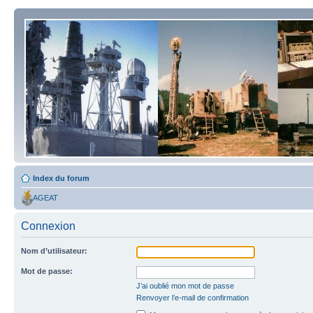
Index du forum
AGEAT
Connexion
Nom d’utilisateur:
Mot de passe:
J’ai oublié mon mot de passe
Renvoyer l’e-mail de confirmation