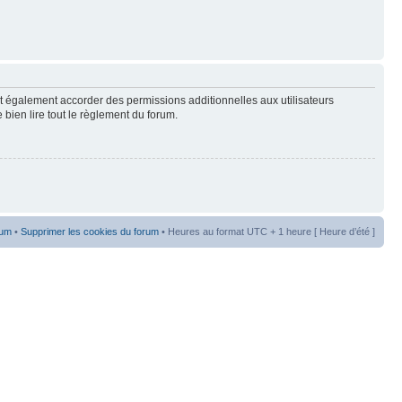
t également accorder des permissions additionnelles aux utilisateurs
 bien lire tout le règlement du forum.
rum
•
Supprimer les cookies du forum
• Heures au format UTC + 1 heure [ Heure d’été ]