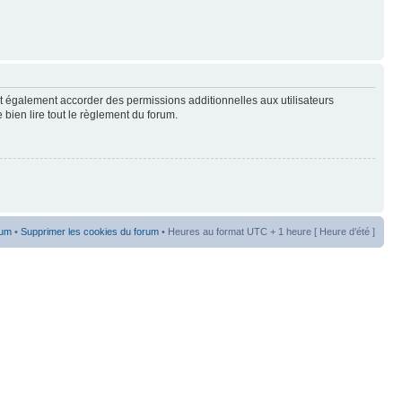
t également accorder des permissions additionnelles aux utilisateurs
 bien lire tout le règlement du forum.
rum
•
Supprimer les cookies du forum
• Heures au format UTC + 1 heure [ Heure d’été ]