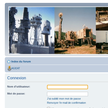
Index du forum
AGEAT
Connexion
Nom d’utilisateur:
Mot de passe:
J’ai oublié mon mot de passe
Renvoyer l’e-mail de confirmation