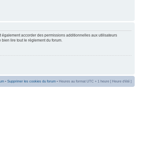
t également accorder des permissions additionnelles aux utilisateurs
 bien lire tout le règlement du forum.
rum
•
Supprimer les cookies du forum
• Heures au format UTC + 1 heure [ Heure d’été ]