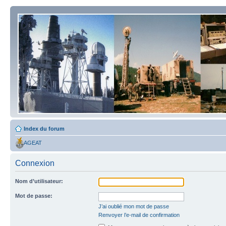
Index du forum
AGEAT
Connexion
Nom d’utilisateur:
Mot de passe:
J’ai oublié mon mot de passe
Renvoyer l’e-mail de confirmation