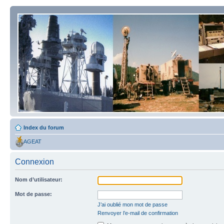
Index du forum
AGEAT
Connexion
Nom d’utilisateur:
Mot de passe:
J’ai oublié mon mot de passe
Renvoyer l’e-mail de confirmation