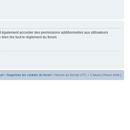
t également accorder des permissions additionnelles aux utilisateurs
 bien lire tout le règlement du forum.
rum
•
Supprimer les cookies du forum
• Heures au format UTC + 1 heure [ Heure d’été ]