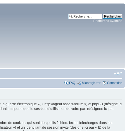
Recherche avancée
FAQ
M’enregistrer
Connexion
 la guerre électronique », « http://ageat.asso.fr/forum ») et phpBB (désigné ici
nt n’importe quelle session d’utilisation de votre part (désignée ici par
re de cookies, qui sont des petits fichiers textes téléchargés dans les
isateur ») et un identifiant de session invité (désigné ici par « ID de la