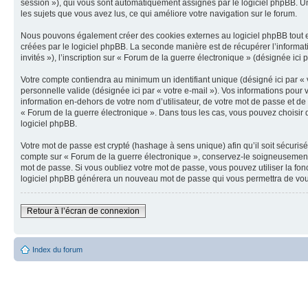
session »), qui vous sont automatiquement assignés par le logiciel phpBB. Un 
les sujets que vous avez lus, ce qui améliore votre navigation sur le forum.
Nous pouvons également créer des cookies externes au logiciel phpBB tout en
créées par le logiciel phpBB. La seconde manière est de récupérer l’informatio
invités »), l’inscription sur « Forum de la guerre électronique » (désignée ic
Votre compte contiendra au minimum un identifiant unique (désigné ici par « v
personnelle valide (désignée ici par « votre e-mail »). Vos informations pou
information en-dehors de votre nom d’utilisateur, de votre mot de passe et de 
« Forum de la guerre électronique ». Dans tous les cas, vous pouvez choisir q
logiciel phpBB.
Votre mot de passe est crypté (hashage à sens unique) afin qu’il soit sécuris
compte sur « Forum de la guerre électronique », conservez-le soigneusement
mot de passe. Si vous oubliez votre mot de passe, vous pouvez utiliser la fon
logiciel phpBB générera un nouveau mot de passe qui vous permettra de vou
Retour à l’écran de connexion
Index du forum