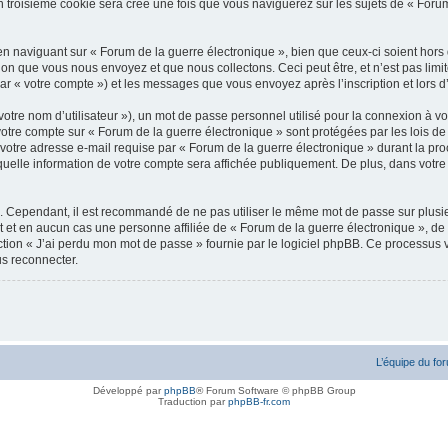
troisième cookie sera créé une fois que vous naviguerez sur les sujets de « Forum d
 naviguant sur « Forum de la guerre électronique », bien que ceux-ci soient hors
n que vous nous envoyez et que nous collectons. Ceci peut être, et n’est pas limité 
i par « votre compte ») et les messages que vous envoyez après l’inscription et lors
otre nom d’utilisateur »), un mot de passe personnel utilisé pour la connexion à vo
r votre compte sur « Forum de la guerre électronique » sont protégées par les lois 
votre adresse e-mail requise par « Forum de la guerre électronique » durant la procéd
uelle information de votre compte sera affichée publiquement. De plus, dans votre 
é. Cependant, il est recommandé de ne pas utiliser le même mot de passe sur plusieu
 et en aucun cas une personne affiliée de « Forum de la guerre électronique », d
ction « J’ai perdu mon mot de passe » fournie par le logiciel phpBB. Ce processus vo
s reconnecter.
L’équipe du fo
Développé par
phpBB
® Forum Software © phpBB Group
Traduction par
phpBB-fr.com