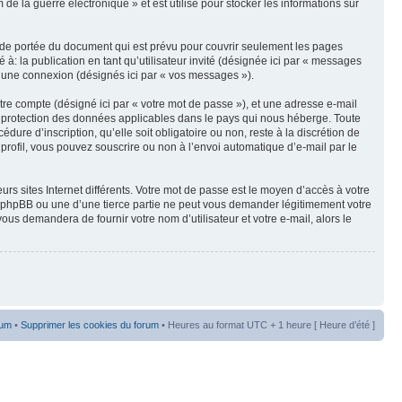
e la guerre électronique » et est utilisé pour stocker les informations sur
 de portée du document qui est prévu pour couvrir seulement les pages
à: la publication en tant qu’utilisateur invité (désignée ici par « messages
 d’une connexion (désignés ici par « vos messages »).
tre compte (désigné ici par « votre mot de passe »), et une adresse e-mail
de protection des données applicables dans le pays qui nous héberge. Toute
ure d’inscription, qu’elle soit obligatoire ou non, reste à la discrétion de
profil, vous pouvez souscrire ou non à l’envoi automatique d’e-mail par le
rs sites Internet différents. Votre mot de passe est le moyen d’accès à votre
e phpBB ou une d’une tierce partie ne peut vous demander légitimement votre
us demandera de fournir votre nom d’utilisateur et votre e-mail, alors le
rum
•
Supprimer les cookies du forum
• Heures au format UTC + 1 heure [ Heure d’été ]