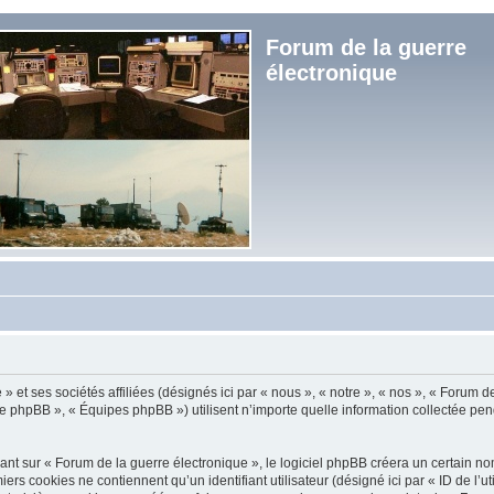
Forum de la guerre
électronique
et ses sociétés affiliées (désignés ici par « nous », « notre », « nos », « Forum de
e phpBB », « Équipes phpBB ») utilisent n’importe quelle information collectée penda
t sur « Forum de la guerre électronique », le logiciel phpBB créera un certain nomb
s cookies ne contiennent qu’un identifiant utilisateur (désigné ici par « ID de l’util