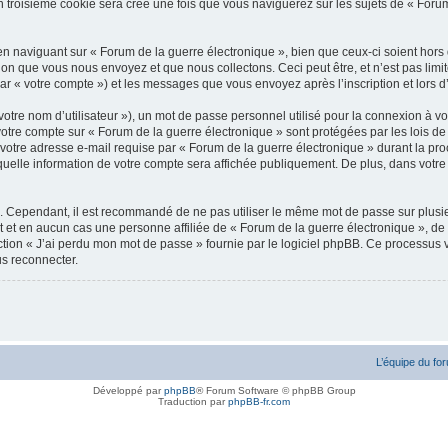
troisième cookie sera créé une fois que vous naviguerez sur les sujets de « Forum d
 naviguant sur « Forum de la guerre électronique », bien que ceux-ci soient hors
n que vous nous envoyez et que nous collectons. Ceci peut être, et n’est pas limité 
i par « votre compte ») et les messages que vous envoyez après l’inscription et lors
otre nom d’utilisateur »), un mot de passe personnel utilisé pour la connexion à vo
r votre compte sur « Forum de la guerre électronique » sont protégées par les lois 
votre adresse e-mail requise par « Forum de la guerre électronique » durant la procéd
uelle information de votre compte sera affichée publiquement. De plus, dans votre 
é. Cependant, il est recommandé de ne pas utiliser le même mot de passe sur plusieu
 et en aucun cas une personne affiliée de « Forum de la guerre électronique », d
ction « J’ai perdu mon mot de passe » fournie par le logiciel phpBB. Ce processus vo
s reconnecter.
L’équipe du fo
Développé par
phpBB
® Forum Software © phpBB Group
Traduction par
phpBB-fr.com