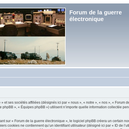
Forum de la guerre
électronique
et ses sociétés affiliées (désignés ici par « nous », « notre », « nos », « Forum de
e phpBB », « Équipes phpBB ») utilisent n’importe quelle information collectée penda
t sur « Forum de la guerre électronique », le logiciel phpBB créera un certain nomb
s cookies ne contiennent qu’un identifiant utilisateur (désigné ici par « ID de l’util