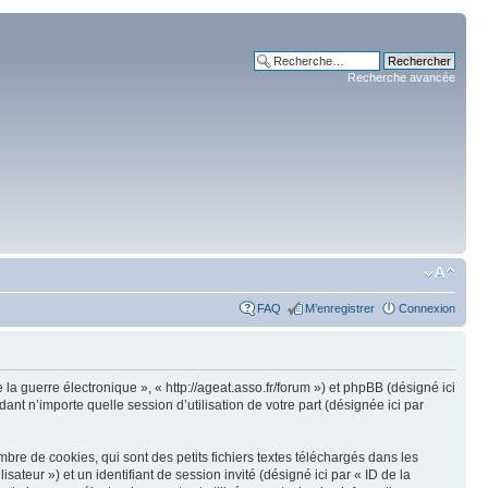
Recherche avancée
FAQ
M’enregistrer
Connexion
 la guerre électronique », « http://ageat.asso.fr/forum ») et phpBB (désigné ici
nt n’importe quelle session d’utilisation de votre part (désignée ici par
re de cookies, qui sont des petits fichiers textes téléchargés dans les
isateur ») et un identifiant de session invité (désigné ici par « ID de la