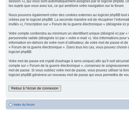
session »), qui vous sont automatiquement assignés par le logiciel phpBB. Un 
les sujets que vous avez lus, ce qui améliore votre navigation sur le forum.
Nous pouvons également créer des cookies externes au logiciel phpBB tout en
créées par le logiciel phpBB. La seconde manière est de récupérer l’informatio
invités »), l’inscription sur « Forum de la guerre électronique » (désignée ic
Votre compte contiendra au minimum un identifiant unique (désigné ici par « v
personnelle valide (désignée ici par « votre e-mail »). Vos informations pou
information en-dehors de votre nom d’utilisateur, de votre mot de passe et de 
« Forum de la guerre électronique ». Dans tous les cas, vous pouvez choisir q
logiciel phpBB.
Votre mot de passe est crypté (hashage à sens unique) afin qu’il soit sécuris
compte sur « Forum de la guerre électronique », conservez-le soigneusement
mot de passe. Si vous oubliez votre mot de passe, vous pouvez utiliser la fon
logiciel phpBB générera un nouveau mot de passe qui vous permettra de vou
Retour à l’écran de connexion
Index du forum