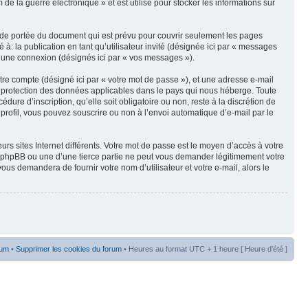
e la guerre électronique » et est utilisé pour stocker les informations sur
 de portée du document qui est prévu pour couvrir seulement les pages
à: la publication en tant qu’utilisateur invité (désignée ici par « messages
 d’une connexion (désignés ici par « vos messages »).
tre compte (désigné ici par « votre mot de passe »), et une adresse e-mail
de protection des données applicables dans le pays qui nous héberge. Toute
ure d’inscription, qu’elle soit obligatoire ou non, reste à la discrétion de
profil, vous pouvez souscrire ou non à l’envoi automatique d’e-mail par le
rs sites Internet différents. Votre mot de passe est le moyen d’accès à votre
e phpBB ou une d’une tierce partie ne peut vous demander légitimement votre
us demandera de fournir votre nom d’utilisateur et votre e-mail, alors le
rum
•
Supprimer les cookies du forum
• Heures au format UTC + 1 heure [ Heure d’été ]