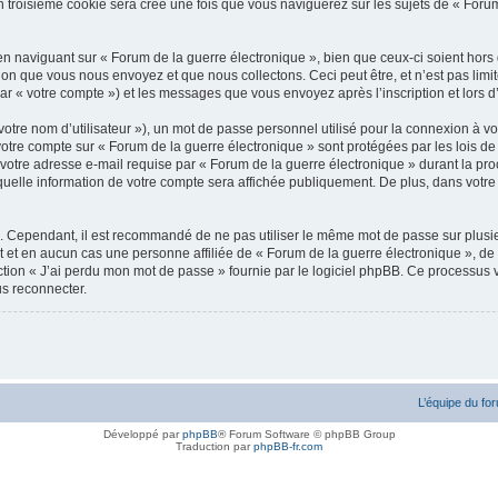
troisième cookie sera créé une fois que vous naviguerez sur les sujets de « Forum d
 naviguant sur « Forum de la guerre électronique », bien que ceux-ci soient hors
n que vous nous envoyez et que nous collectons. Ceci peut être, et n’est pas limité 
i par « votre compte ») et les messages que vous envoyez après l’inscription et lors
otre nom d’utilisateur »), un mot de passe personnel utilisé pour la connexion à vo
r votre compte sur « Forum de la guerre électronique » sont protégées par les lois 
votre adresse e-mail requise par « Forum de la guerre électronique » durant la procéd
uelle information de votre compte sera affichée publiquement. De plus, dans votre 
é. Cependant, il est recommandé de ne pas utiliser le même mot de passe sur plusieu
 et en aucun cas une personne affiliée de « Forum de la guerre électronique », d
ction « J’ai perdu mon mot de passe » fournie par le logiciel phpBB. Ce processus vo
s reconnecter.
L’équipe du fo
Développé par
phpBB
® Forum Software © phpBB Group
Traduction par
phpBB-fr.com