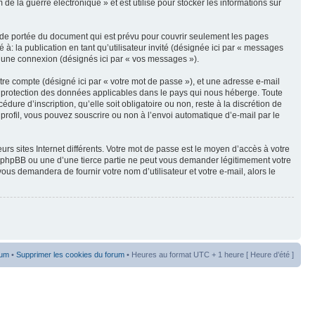
e la guerre électronique » et est utilisé pour stocker les informations sur
 de portée du document qui est prévu pour couvrir seulement les pages
à: la publication en tant qu’utilisateur invité (désignée ici par « messages
 d’une connexion (désignés ici par « vos messages »).
tre compte (désigné ici par « votre mot de passe »), et une adresse e-mail
de protection des données applicables dans le pays qui nous héberge. Toute
ure d’inscription, qu’elle soit obligatoire ou non, reste à la discrétion de
profil, vous pouvez souscrire ou non à l’envoi automatique d’e-mail par le
rs sites Internet différents. Votre mot de passe est le moyen d’accès à votre
e phpBB ou une d’une tierce partie ne peut vous demander légitimement votre
us demandera de fournir votre nom d’utilisateur et votre e-mail, alors le
rum
•
Supprimer les cookies du forum
• Heures au format UTC + 1 heure [ Heure d’été ]