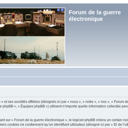
Forum de la guerre
électronique
et ses sociétés affiliées (désignés ici par « nous », « notre », « nos », « Forum de
e phpBB », « Équipes phpBB ») utilisent n’importe quelle information collectée penda
t sur « Forum de la guerre électronique », le logiciel phpBB créera un certain nomb
s cookies ne contiennent qu’un identifiant utilisateur (désigné ici par « ID de l’util