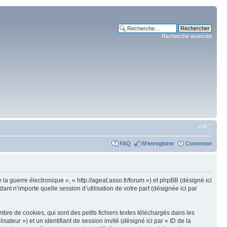
Recherche avancée
FAQ
M’enregistrer
Connexion
 la guerre électronique », « http://ageat.asso.fr/forum ») et phpBB (désigné ici
nt n’importe quelle session d’utilisation de votre part (désignée ici par
re de cookies, qui sont des petits fichiers textes téléchargés dans les
isateur ») et un identifiant de session invité (désigné ici par « ID de la