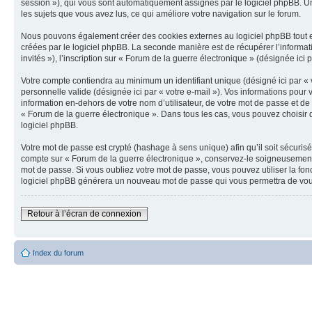
session »), qui vous sont automatiquement assignés par le logiciel phpBB. Un 
les sujets que vous avez lus, ce qui améliore votre navigation sur le forum.
Nous pouvons également créer des cookies externes au logiciel phpBB tout en
créées par le logiciel phpBB. La seconde manière est de récupérer l’informatio
invités »), l’inscription sur « Forum de la guerre électronique » (désignée ic
Votre compte contiendra au minimum un identifiant unique (désigné ici par « v
personnelle valide (désignée ici par « votre e-mail »). Vos informations pou
information en-dehors de votre nom d’utilisateur, de votre mot de passe et de 
« Forum de la guerre électronique ». Dans tous les cas, vous pouvez choisir q
logiciel phpBB.
Votre mot de passe est crypté (hashage à sens unique) afin qu’il soit sécuris
compte sur « Forum de la guerre électronique », conservez-le soigneusement
mot de passe. Si vous oubliez votre mot de passe, vous pouvez utiliser la fon
logiciel phpBB générera un nouveau mot de passe qui vous permettra de vou
Retour à l’écran de connexion
Index du forum