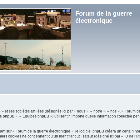
Forum de la guerre
électronique
et ses sociétés affiliées (désignés ici par « nous », « notre », « nos », « Forum de
e phpBB », « Équipes phpBB ») utilisent n’importe quelle information collectée penda
t sur « Forum de la guerre électronique », le logiciel phpBB créera un certain nomb
s cookies ne contiennent qu’un identifiant utilisateur (désigné ici par « ID de l’util