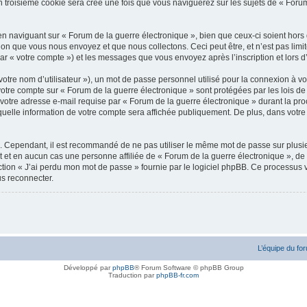
troisième cookie sera créé une fois que vous naviguerez sur les sujets de « Forum d
 naviguant sur « Forum de la guerre électronique », bien que ceux-ci soient hors
n que vous nous envoyez et que nous collectons. Ceci peut être, et n’est pas limité 
i par « votre compte ») et les messages que vous envoyez après l’inscription et lors
otre nom d’utilisateur »), un mot de passe personnel utilisé pour la connexion à vo
r votre compte sur « Forum de la guerre électronique » sont protégées par les lois 
votre adresse e-mail requise par « Forum de la guerre électronique » durant la procéd
uelle information de votre compte sera affichée publiquement. De plus, dans votre 
é. Cependant, il est recommandé de ne pas utiliser le même mot de passe sur plusieu
 et en aucun cas une personne affiliée de « Forum de la guerre électronique », d
ction « J’ai perdu mon mot de passe » fournie par le logiciel phpBB. Ce processus vo
s reconnecter.
L’équipe du fo
Développé par
phpBB
® Forum Software © phpBB Group
Traduction par
phpBB-fr.com