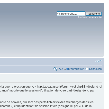
Recherche avancée
FAQ
M’enregistrer
Connexion
 la guerre électronique », « http://ageat.asso.fr/forum ») et phpBB (désigné ici
nt n’importe quelle session d’utilisation de votre part (désignée ici par
re de cookies, qui sont des petits fichiers textes téléchargés dans les
isateur ») et un identifiant de session invité (désigné ici par « ID de la