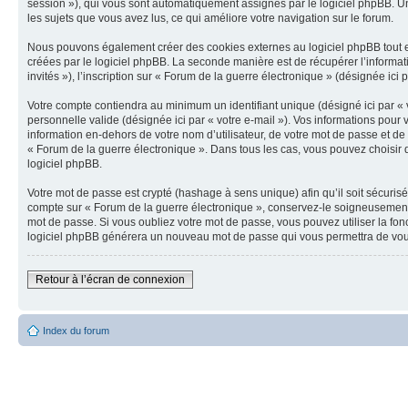
session »), qui vous sont automatiquement assignés par le logiciel phpBB. Un 
les sujets que vous avez lus, ce qui améliore votre navigation sur le forum.
Nous pouvons également créer des cookies externes au logiciel phpBB tout en
créées par le logiciel phpBB. La seconde manière est de récupérer l’informatio
invités »), l’inscription sur « Forum de la guerre électronique » (désignée ic
Votre compte contiendra au minimum un identifiant unique (désigné ici par « v
personnelle valide (désignée ici par « votre e-mail »). Vos informations pou
information en-dehors de votre nom d’utilisateur, de votre mot de passe et de 
« Forum de la guerre électronique ». Dans tous les cas, vous pouvez choisir q
logiciel phpBB.
Votre mot de passe est crypté (hashage à sens unique) afin qu’il soit sécuris
compte sur « Forum de la guerre électronique », conservez-le soigneusement
mot de passe. Si vous oubliez votre mot de passe, vous pouvez utiliser la fon
logiciel phpBB générera un nouveau mot de passe qui vous permettra de vou
Retour à l’écran de connexion
Index du forum