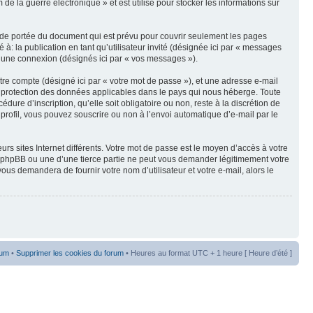
e la guerre électronique » et est utilisé pour stocker les informations sur
 de portée du document qui est prévu pour couvrir seulement les pages
à: la publication en tant qu’utilisateur invité (désignée ici par « messages
 d’une connexion (désignés ici par « vos messages »).
tre compte (désigné ici par « votre mot de passe »), et une adresse e-mail
de protection des données applicables dans le pays qui nous héberge. Toute
ure d’inscription, qu’elle soit obligatoire ou non, reste à la discrétion de
profil, vous pouvez souscrire ou non à l’envoi automatique d’e-mail par le
rs sites Internet différents. Votre mot de passe est le moyen d’accès à votre
e phpBB ou une d’une tierce partie ne peut vous demander légitimement votre
us demandera de fournir votre nom d’utilisateur et votre e-mail, alors le
rum
•
Supprimer les cookies du forum
• Heures au format UTC + 1 heure [ Heure d’été ]