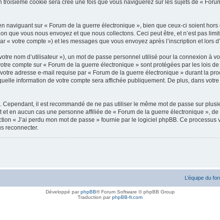
troisième cookie sera créé une fois que vous naviguerez sur les sujets de « Forum d
 naviguant sur « Forum de la guerre électronique », bien que ceux-ci soient hors
n que vous nous envoyez et que nous collectons. Ceci peut être, et n’est pas limité 
i par « votre compte ») et les messages que vous envoyez après l’inscription et lors
otre nom d’utilisateur »), un mot de passe personnel utilisé pour la connexion à vo
r votre compte sur « Forum de la guerre électronique » sont protégées par les lois 
votre adresse e-mail requise par « Forum de la guerre électronique » durant la procéd
uelle information de votre compte sera affichée publiquement. De plus, dans votre 
é. Cependant, il est recommandé de ne pas utiliser le même mot de passe sur plusieu
 et en aucun cas une personne affiliée de « Forum de la guerre électronique », d
ction « J’ai perdu mon mot de passe » fournie par le logiciel phpBB. Ce processus vo
s reconnecter.
L’équipe du fo
Développé par
phpBB
® Forum Software © phpBB Group
Traduction par
phpBB-fr.com