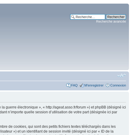
Recherche avancée
FAQ
M’enregistrer
Connexion
 la guerre électronique », « http://ageat.asso.fr/forum ») et phpBB (désigné ici
nt n’importe quelle session d’utilisation de votre part (désignée ici par
re de cookies, qui sont des petits fichiers textes téléchargés dans les
isateur ») et un identifiant de session invité (désigné ici par « ID de la