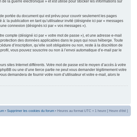
e la guerre électronique » et est utilisé pour stocker les informations sur
 de portée du document qui est prévu pour couvrir seulement les pages
à: la publication en tant qu’utilisateur invité (désignée ici par « messages
 d’une connexion (désignés ici par « vos messages »).
tre compte (désigné ici par « votre mot de passe »), et une adresse e-mail
de protection des données applicables dans le pays qui nous héberge. Toute
ure d’inscription, qu’elle soit obligatoire ou non, reste à la discrétion de
profil, vous pouvez souscrire ou non à l’envoi automatique d’e-mail par le
rs sites Internet différents. Votre mot de passe est le moyen d’accès à votre
e phpBB ou une d’une tierce partie ne peut vous demander légitimement votre
us demandera de fournir votre nom d’utilisateur et votre e-mail, alors le
rum
•
Supprimer les cookies du forum
• Heures au format UTC + 1 heure [ Heure d’été ]