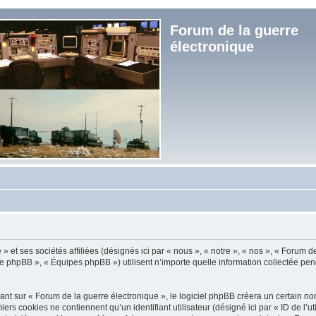
Forum de la guerre
électronique
et ses sociétés affiliées (désignés ici par « nous », « notre », « nos », « Forum de
e phpBB », « Équipes phpBB ») utilisent n’importe quelle information collectée penda
t sur « Forum de la guerre électronique », le logiciel phpBB créera un certain nomb
s cookies ne contiennent qu’un identifiant utilisateur (désigné ici par « ID de l’util