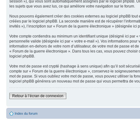
session »), qui vous sont automatiquement assignés par le logiciel phpBB. Un 
les sujets que vous avez lus, ce qui améliore votre navigation sur le forum.
Nous pouvons également créer des cookies externes au logiciel phpBB tout en
créées par le logiciel phpBB. La seconde manière est de récupérer l’informatio
invités »), l’inscription sur « Forum de la guerre électronique » (désignée ic
Votre compte contiendra au minimum un identifiant unique (désigné ici par « v
personnelle valide (désignée ici par « votre e-mail »). Vos informations pou
information en-dehors de votre nom d’utilisateur, de votre mot de passe et de 
« Forum de la guerre électronique ». Dans tous les cas, vous pouvez choisir q
logiciel phpBB.
Votre mot de passe est crypté (hashage à sens unique) afin qu’il soit sécuris
compte sur « Forum de la guerre électronique », conservez-le soigneusement
mot de passe. Si vous oubliez votre mot de passe, vous pouvez utiliser la fon
logiciel phpBB générera un nouveau mot de passe qui vous permettra de vou
Retour à l’écran de connexion
Index du forum