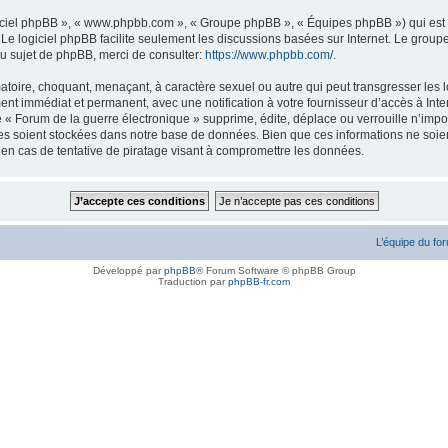
logiciel phpBB », « www.phpbb.com », « Groupe phpBB », « Équipes phpBB ») qui est u
. Le logiciel phpBB facilite seulement les discussions basées sur Internet. Le gr
u sujet de phpBB, merci de consulter:
https://www.phpbb.com/
.
atoire, choquant, menaçant, à caractère sexuel ou autre qui peut transgresser les l
ent immédiat et permanent, avec une notification à votre fournisseur d’accès à Inte
« Forum de la guerre électronique » supprime, édite, déplace ou verrouille n’impor
ées soient stockées dans notre base de données. Bien que ces informations ne soien
en cas de tentative de piratage visant à compromettre les données.
L’équipe du fo
Développé par
phpBB
® Forum Software © phpBB Group
Traduction par
phpBB-fr.com