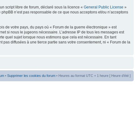
n script libre de forum, déclaré sous la licence «
General Public License
»
oupe phpBB n’est pas responsable de ce que nous acceptons et/ou n’acceptons
ois de votre pays, du pays où « Forum de la guerre électronique » est
rnet si nous le jugeons nécessaire. L’adresse IP de tous les messages est
te quel sujet lorsque nous estimons que cela est nécessaire. En tant
t pas diffusées à une tierce partie sans votre consentement, ni « Forum de la
rum
•
Supprimer les cookies du forum
• Heures au format UTC + 1 heure [ Heure d’été ]