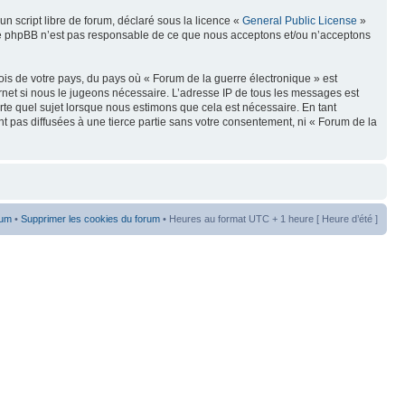
n script libre de forum, déclaré sous la licence «
General Public License
»
oupe phpBB n’est pas responsable de ce que nous acceptons et/ou n’acceptons
ois de votre pays, du pays où « Forum de la guerre électronique » est
rnet si nous le jugeons nécessaire. L’adresse IP de tous les messages est
te quel sujet lorsque nous estimons que cela est nécessaire. En tant
t pas diffusées à une tierce partie sans votre consentement, ni « Forum de la
rum
•
Supprimer les cookies du forum
• Heures au format UTC + 1 heure [ Heure d’été ]