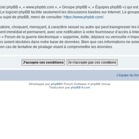
logiciel phpBB », « www.phpbb.com », « Groupe phpBB », « Équipes phpBB ») qui est u
. Le logiciel phpBB facilite seulement les discussions basées sur Internet. Le gr
u sujet de phpBB, merci de consulter:
https://www.phpbb.com/
.
atoire, choquant, menaçant, à caractère sexuel ou autre qui peut transgresser les l
ent immédiat et permanent, avec une notification à votre fournisseur d’accès à Inte
« Forum de la guerre électronique » supprime, édite, déplace ou verrouille n’impor
ées soient stockées dans notre base de données. Bien que ces informations ne soien
en cas de tentative de piratage visant à compromettre les données.
L’équipe du fo
Développé par
phpBB
® Forum Software © phpBB Group
Traduction par
phpBB-fr.com