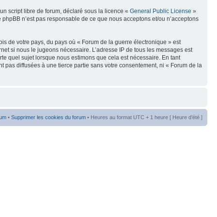
n script libre de forum, déclaré sous la licence «
General Public License
»
oupe phpBB n’est pas responsable de ce que nous acceptons et/ou n’acceptons
ois de votre pays, du pays où « Forum de la guerre électronique » est
rnet si nous le jugeons nécessaire. L’adresse IP de tous les messages est
te quel sujet lorsque nous estimons que cela est nécessaire. En tant
t pas diffusées à une tierce partie sans votre consentement, ni « Forum de la
rum
•
Supprimer les cookies du forum
• Heures au format UTC + 1 heure [ Heure d’été ]