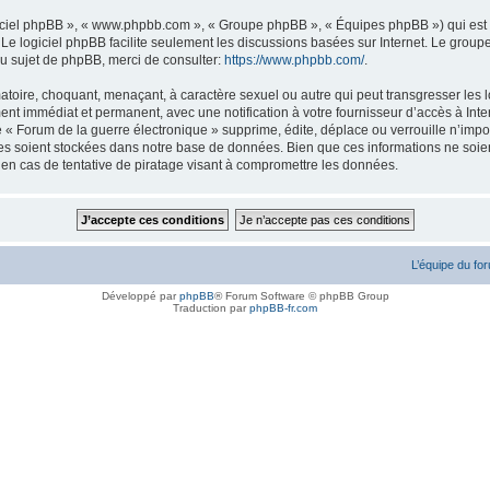
logiciel phpBB », « www.phpbb.com », « Groupe phpBB », « Équipes phpBB ») qui est u
. Le logiciel phpBB facilite seulement les discussions basées sur Internet. Le gr
u sujet de phpBB, merci de consulter:
https://www.phpbb.com/
.
atoire, choquant, menaçant, à caractère sexuel ou autre qui peut transgresser les l
ent immédiat et permanent, avec une notification à votre fournisseur d’accès à Inte
« Forum de la guerre électronique » supprime, édite, déplace ou verrouille n’impor
ées soient stockées dans notre base de données. Bien que ces informations ne soien
en cas de tentative de piratage visant à compromettre les données.
L’équipe du fo
Développé par
phpBB
® Forum Software © phpBB Group
Traduction par
phpBB-fr.com