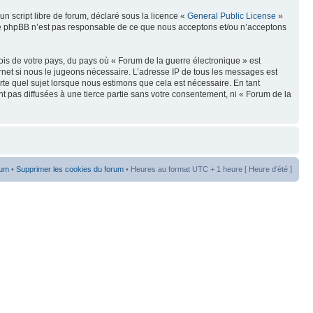
n script libre de forum, déclaré sous la licence «
General Public License
»
oupe phpBB n’est pas responsable de ce que nous acceptons et/ou n’acceptons
ois de votre pays, du pays où « Forum de la guerre électronique » est
rnet si nous le jugeons nécessaire. L’adresse IP de tous les messages est
te quel sujet lorsque nous estimons que cela est nécessaire. En tant
t pas diffusées à une tierce partie sans votre consentement, ni « Forum de la
rum
•
Supprimer les cookies du forum
• Heures au format UTC + 1 heure [ Heure d’été ]