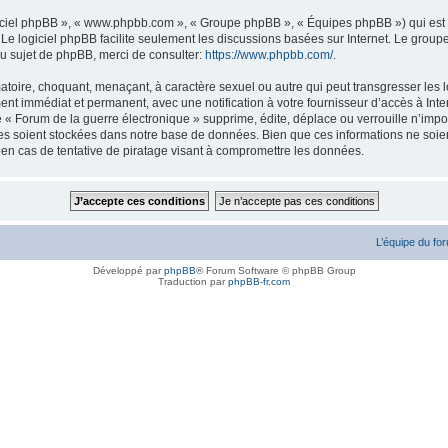
logiciel phpBB », « www.phpbb.com », « Groupe phpBB », « Équipes phpBB ») qui est u
. Le logiciel phpBB facilite seulement les discussions basées sur Internet. Le gr
u sujet de phpBB, merci de consulter:
https://www.phpbb.com/
.
atoire, choquant, menaçant, à caractère sexuel ou autre qui peut transgresser les l
ent immédiat et permanent, avec une notification à votre fournisseur d’accès à Inte
« Forum de la guerre électronique » supprime, édite, déplace ou verrouille n’impor
ées soient stockées dans notre base de données. Bien que ces informations ne soien
en cas de tentative de piratage visant à compromettre les données.
L’équipe du fo
Développé par
phpBB
® Forum Software © phpBB Group
Traduction par
phpBB-fr.com