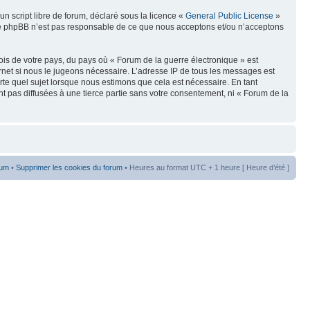
n script libre de forum, déclaré sous la licence «
General Public License
»
oupe phpBB n’est pas responsable de ce que nous acceptons et/ou n’acceptons
ois de votre pays, du pays où « Forum de la guerre électronique » est
rnet si nous le jugeons nécessaire. L’adresse IP de tous les messages est
te quel sujet lorsque nous estimons que cela est nécessaire. En tant
t pas diffusées à une tierce partie sans votre consentement, ni « Forum de la
rum
•
Supprimer les cookies du forum
• Heures au format UTC + 1 heure [ Heure d’été ]