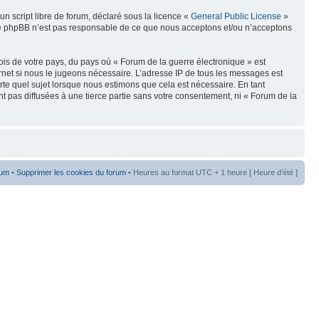
n script libre de forum, déclaré sous la licence «
General Public License
»
oupe phpBB n’est pas responsable de ce que nous acceptons et/ou n’acceptons
ois de votre pays, du pays où « Forum de la guerre électronique » est
rnet si nous le jugeons nécessaire. L’adresse IP de tous les messages est
te quel sujet lorsque nous estimons que cela est nécessaire. En tant
t pas diffusées à une tierce partie sans votre consentement, ni « Forum de la
rum
•
Supprimer les cookies du forum
• Heures au format UTC + 1 heure [ Heure d’été ]