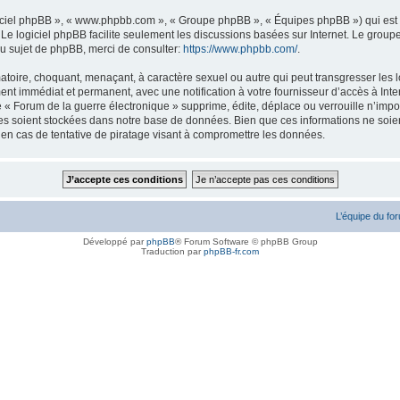
logiciel phpBB », « www.phpbb.com », « Groupe phpBB », « Équipes phpBB ») qui est u
. Le logiciel phpBB facilite seulement les discussions basées sur Internet. Le gr
u sujet de phpBB, merci de consulter:
https://www.phpbb.com/
.
atoire, choquant, menaçant, à caractère sexuel ou autre qui peut transgresser les l
ent immédiat et permanent, avec une notification à votre fournisseur d’accès à Inte
« Forum de la guerre électronique » supprime, édite, déplace ou verrouille n’impor
ées soient stockées dans notre base de données. Bien que ces informations ne soien
en cas de tentative de piratage visant à compromettre les données.
L’équipe du fo
Développé par
phpBB
® Forum Software © phpBB Group
Traduction par
phpBB-fr.com