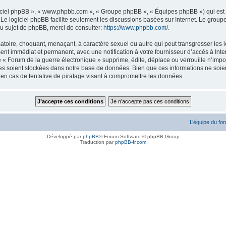
logiciel phpBB », « www.phpbb.com », « Groupe phpBB », « Équipes phpBB ») qui est u
. Le logiciel phpBB facilite seulement les discussions basées sur Internet. Le gr
u sujet de phpBB, merci de consulter:
https://www.phpbb.com/
.
atoire, choquant, menaçant, à caractère sexuel ou autre qui peut transgresser les l
ent immédiat et permanent, avec une notification à votre fournisseur d’accès à Inte
« Forum de la guerre électronique » supprime, édite, déplace ou verrouille n’impor
ées soient stockées dans notre base de données. Bien que ces informations ne soien
en cas de tentative de piratage visant à compromettre les données.
L’équipe du fo
Développé par
phpBB
® Forum Software © phpBB Group
Traduction par
phpBB-fr.com