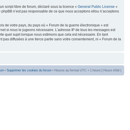
n script libre de forum, déclaré sous la licence «
General Public License
»
oupe phpBB n’est pas responsable de ce que nous acceptons et/ou n’acceptons
ois de votre pays, du pays où « Forum de la guerre électronique » est
rnet si nous le jugeons nécessaire. L’adresse IP de tous les messages est
te quel sujet lorsque nous estimons que cela est nécessaire. En tant
t pas diffusées à une tierce partie sans votre consentement, ni « Forum de la
rum
•
Supprimer les cookies du forum
• Heures au format UTC + 1 heure [ Heure d’été ]