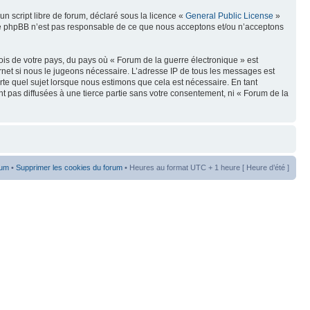
n script libre de forum, déclaré sous la licence «
General Public License
»
oupe phpBB n’est pas responsable de ce que nous acceptons et/ou n’acceptons
ois de votre pays, du pays où « Forum de la guerre électronique » est
rnet si nous le jugeons nécessaire. L’adresse IP de tous les messages est
te quel sujet lorsque nous estimons que cela est nécessaire. En tant
t pas diffusées à une tierce partie sans votre consentement, ni « Forum de la
rum
•
Supprimer les cookies du forum
• Heures au format UTC + 1 heure [ Heure d’été ]