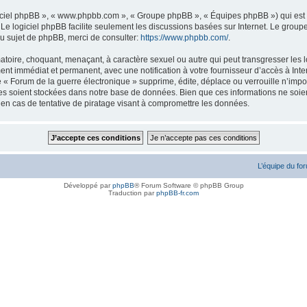
logiciel phpBB », « www.phpbb.com », « Groupe phpBB », « Équipes phpBB ») qui est u
. Le logiciel phpBB facilite seulement les discussions basées sur Internet. Le gr
u sujet de phpBB, merci de consulter:
https://www.phpbb.com/
.
atoire, choquant, menaçant, à caractère sexuel ou autre qui peut transgresser les l
ent immédiat et permanent, avec une notification à votre fournisseur d’accès à Inte
« Forum de la guerre électronique » supprime, édite, déplace ou verrouille n’impor
ées soient stockées dans notre base de données. Bien que ces informations ne soien
en cas de tentative de piratage visant à compromettre les données.
L’équipe du fo
Développé par
phpBB
® Forum Software © phpBB Group
Traduction par
phpBB-fr.com