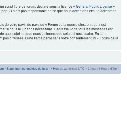
n script libre de forum, déclaré sous la licence «
General Public License
»
oupe phpBB n’est pas responsable de ce que nous acceptons et/ou n’acceptons
ois de votre pays, du pays où « Forum de la guerre électronique » est
rnet si nous le jugeons nécessaire. L’adresse IP de tous les messages est
te quel sujet lorsque nous estimons que cela est nécessaire. En tant
t pas diffusées à une tierce partie sans votre consentement, ni « Forum de la
rum
•
Supprimer les cookies du forum
• Heures au format UTC + 1 heure [ Heure d’été ]