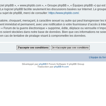
logiciel phpBB », « www.phpbb.com », « Groupe phpBB », « Équipes phpBB ») qui est u
. Le logiciel phpBB facilite seulement les discussions basées sur Internet. Le gr
u sujet de phpBB, merci de consulter:
https://www.phpbb.com/
.
atoire, choquant, menaçant, à caractère sexuel ou autre qui peut transgresser les l
ent immédiat et permanent, avec une notification à votre fournisseur d’accès à Inte
« Forum de la guerre électronique » supprime, édite, déplace ou verrouille n’impor
ées soient stockées dans notre base de données. Bien que ces informations ne soien
en cas de tentative de piratage visant à compromettre les données.
L’équipe du fo
Développé par
phpBB
® Forum Software © phpBB Group
Traduction par
phpBB-fr.com