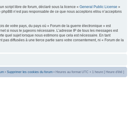
n script libre de forum, déclaré sous la licence «
General Public License
»
oupe phpBB n’est pas responsable de ce que nous acceptons et/ou n’acceptons
ois de votre pays, du pays où « Forum de la guerre électronique » est
rnet si nous le jugeons nécessaire. L’adresse IP de tous les messages est
te quel sujet lorsque nous estimons que cela est nécessaire. En tant
t pas diffusées à une tierce partie sans votre consentement, ni « Forum de la
rum
•
Supprimer les cookies du forum
• Heures au format UTC + 1 heure [ Heure d’été ]