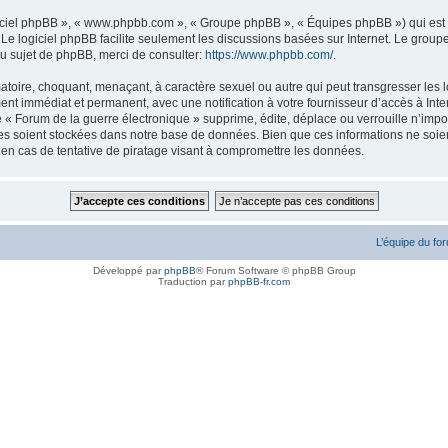
logiciel phpBB », « www.phpbb.com », « Groupe phpBB », « Équipes phpBB ») qui est u
. Le logiciel phpBB facilite seulement les discussions basées sur Internet. Le gr
u sujet de phpBB, merci de consulter:
https://www.phpbb.com/
.
atoire, choquant, menaçant, à caractère sexuel ou autre qui peut transgresser les l
ent immédiat et permanent, avec une notification à votre fournisseur d’accès à Inte
« Forum de la guerre électronique » supprime, édite, déplace ou verrouille n’impor
ées soient stockées dans notre base de données. Bien que ces informations ne soien
en cas de tentative de piratage visant à compromettre les données.
L’équipe du fo
Développé par
phpBB
® Forum Software © phpBB Group
Traduction par
phpBB-fr.com