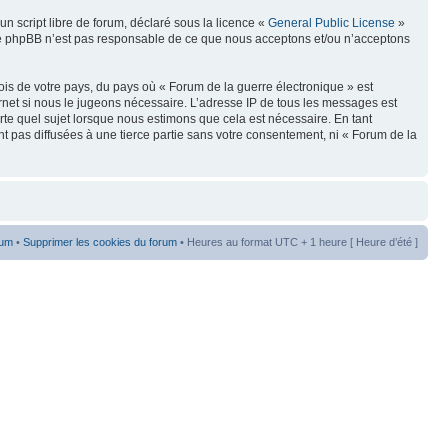
n script libre de forum, déclaré sous la licence «
General Public License
»
oupe phpBB n’est pas responsable de ce que nous acceptons et/ou n’acceptons
ois de votre pays, du pays où « Forum de la guerre électronique » est
rnet si nous le jugeons nécessaire. L’adresse IP de tous les messages est
te quel sujet lorsque nous estimons que cela est nécessaire. En tant
t pas diffusées à une tierce partie sans votre consentement, ni « Forum de la
rum
•
Supprimer les cookies du forum
• Heures au format UTC + 1 heure [ Heure d’été ]