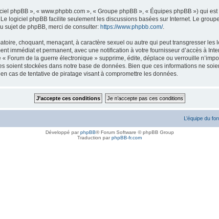
logiciel phpBB », « www.phpbb.com », « Groupe phpBB », « Équipes phpBB ») qui est u
. Le logiciel phpBB facilite seulement les discussions basées sur Internet. Le gr
u sujet de phpBB, merci de consulter:
https://www.phpbb.com/
.
atoire, choquant, menaçant, à caractère sexuel ou autre qui peut transgresser les l
ent immédiat et permanent, avec une notification à votre fournisseur d’accès à Inte
« Forum de la guerre électronique » supprime, édite, déplace ou verrouille n’impor
ées soient stockées dans notre base de données. Bien que ces informations ne soien
en cas de tentative de piratage visant à compromettre les données.
L’équipe du fo
Développé par
phpBB
® Forum Software © phpBB Group
Traduction par
phpBB-fr.com