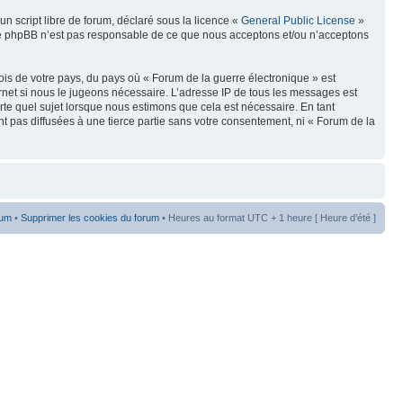
n script libre de forum, déclaré sous la licence «
General Public License
»
oupe phpBB n’est pas responsable de ce que nous acceptons et/ou n’acceptons
ois de votre pays, du pays où « Forum de la guerre électronique » est
rnet si nous le jugeons nécessaire. L’adresse IP de tous les messages est
te quel sujet lorsque nous estimons que cela est nécessaire. En tant
t pas diffusées à une tierce partie sans votre consentement, ni « Forum de la
rum
•
Supprimer les cookies du forum
• Heures au format UTC + 1 heure [ Heure d’été ]