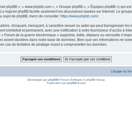
logiciel phpBB », « www.phpbb.com », « Groupe phpBB », « Équipes phpBB ») qui est u
. Le logiciel phpBB facilite seulement les discussions basées sur Internet. Le gr
u sujet de phpBB, merci de consulter:
https://www.phpbb.com/
.
atoire, choquant, menaçant, à caractère sexuel ou autre qui peut transgresser les l
ent immédiat et permanent, avec une notification à votre fournisseur d’accès à Inte
« Forum de la guerre électronique » supprime, édite, déplace ou verrouille n’impor
ées soient stockées dans notre base de données. Bien que ces informations ne soien
en cas de tentative de piratage visant à compromettre les données.
L’équipe du fo
Développé par
phpBB
® Forum Software © phpBB Group
Traduction par
phpBB-fr.com