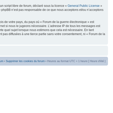
n script libre de forum, déclaré sous la licence «
General Public License
»
oupe phpBB n’est pas responsable de ce que nous acceptons et/ou n’acceptons
ois de votre pays, du pays où « Forum de la guerre électronique » est
rnet si nous le jugeons nécessaire. L’adresse IP de tous les messages est
te quel sujet lorsque nous estimons que cela est nécessaire. En tant
t pas diffusées à une tierce partie sans votre consentement, ni « Forum de la
rum
•
Supprimer les cookies du forum
• Heures au format UTC + 1 heure [ Heure d’été ]