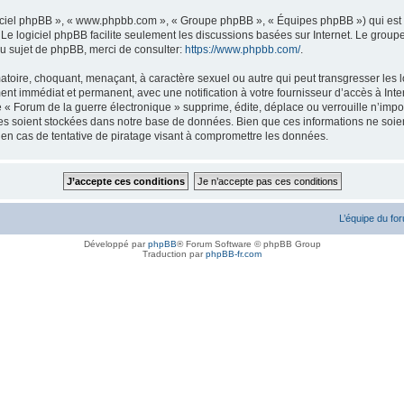
logiciel phpBB », « www.phpbb.com », « Groupe phpBB », « Équipes phpBB ») qui est u
. Le logiciel phpBB facilite seulement les discussions basées sur Internet. Le gr
u sujet de phpBB, merci de consulter:
https://www.phpbb.com/
.
atoire, choquant, menaçant, à caractère sexuel ou autre qui peut transgresser les l
ent immédiat et permanent, avec une notification à votre fournisseur d’accès à Inte
« Forum de la guerre électronique » supprime, édite, déplace ou verrouille n’impor
ées soient stockées dans notre base de données. Bien que ces informations ne soien
en cas de tentative de piratage visant à compromettre les données.
L’équipe du fo
Développé par
phpBB
® Forum Software © phpBB Group
Traduction par
phpBB-fr.com