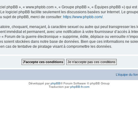
logiciel phpBB », « www.phpbb.com », « Groupe phpBB », « Équipes phpBB ») qui est u
. Le logiciel phpBB facilite seulement les discussions basées sur Internet. Le gr
u sujet de phpBB, merci de consulter:
https://www.phpbb.com/
.
atoire, choquant, menaçant, à caractère sexuel ou autre qui peut transgresser les l
ent immédiat et permanent, avec une notification à votre fournisseur d’accès à Inte
« Forum de la guerre électronique » supprime, édite, déplace ou verrouille n’impor
ées soient stockées dans notre base de données. Bien que ces informations ne soien
en cas de tentative de piratage visant à compromettre les données.
L’équipe du fo
Développé par
phpBB
® Forum Software © phpBB Group
Traduction par
phpBB-fr.com