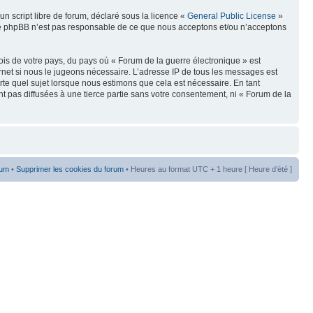
n script libre de forum, déclaré sous la licence «
General Public License
»
oupe phpBB n’est pas responsable de ce que nous acceptons et/ou n’acceptons
ois de votre pays, du pays où « Forum de la guerre électronique » est
rnet si nous le jugeons nécessaire. L’adresse IP de tous les messages est
te quel sujet lorsque nous estimons que cela est nécessaire. En tant
t pas diffusées à une tierce partie sans votre consentement, ni « Forum de la
rum
•
Supprimer les cookies du forum
• Heures au format UTC + 1 heure [ Heure d’été ]