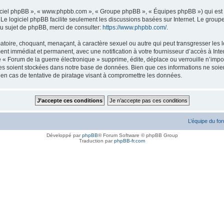
logiciel phpBB », « www.phpbb.com », « Groupe phpBB », « Équipes phpBB ») qui est u
. Le logiciel phpBB facilite seulement les discussions basées sur Internet. Le gr
u sujet de phpBB, merci de consulter:
https://www.phpbb.com/
.
atoire, choquant, menaçant, à caractère sexuel ou autre qui peut transgresser les l
ent immédiat et permanent, avec une notification à votre fournisseur d’accès à Inte
« Forum de la guerre électronique » supprime, édite, déplace ou verrouille n’impor
ées soient stockées dans notre base de données. Bien que ces informations ne soien
en cas de tentative de piratage visant à compromettre les données.
L’équipe du fo
Développé par
phpBB
® Forum Software © phpBB Group
Traduction par
phpBB-fr.com