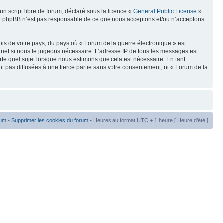
n script libre de forum, déclaré sous la licence «
General Public License
»
oupe phpBB n’est pas responsable de ce que nous acceptons et/ou n’acceptons
ois de votre pays, du pays où « Forum de la guerre électronique » est
rnet si nous le jugeons nécessaire. L’adresse IP de tous les messages est
te quel sujet lorsque nous estimons que cela est nécessaire. En tant
t pas diffusées à une tierce partie sans votre consentement, ni « Forum de la
rum
•
Supprimer les cookies du forum
• Heures au format UTC + 1 heure [ Heure d’été ]