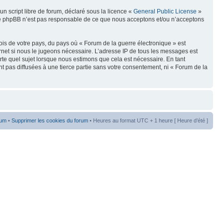
n script libre de forum, déclaré sous la licence «
General Public License
»
oupe phpBB n’est pas responsable de ce que nous acceptons et/ou n’acceptons
ois de votre pays, du pays où « Forum de la guerre électronique » est
rnet si nous le jugeons nécessaire. L’adresse IP de tous les messages est
te quel sujet lorsque nous estimons que cela est nécessaire. En tant
t pas diffusées à une tierce partie sans votre consentement, ni « Forum de la
rum
•
Supprimer les cookies du forum
• Heures au format UTC + 1 heure [ Heure d’été ]