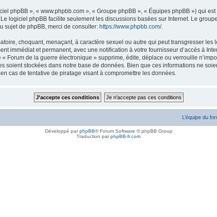
logiciel phpBB », « www.phpbb.com », « Groupe phpBB », « Équipes phpBB ») qui est u
. Le logiciel phpBB facilite seulement les discussions basées sur Internet. Le gr
u sujet de phpBB, merci de consulter:
https://www.phpbb.com/
.
atoire, choquant, menaçant, à caractère sexuel ou autre qui peut transgresser les l
ent immédiat et permanent, avec une notification à votre fournisseur d’accès à Inte
« Forum de la guerre électronique » supprime, édite, déplace ou verrouille n’impor
ées soient stockées dans notre base de données. Bien que ces informations ne soien
en cas de tentative de piratage visant à compromettre les données.
L’équipe du fo
Développé par
phpBB
® Forum Software © phpBB Group
Traduction par
phpBB-fr.com