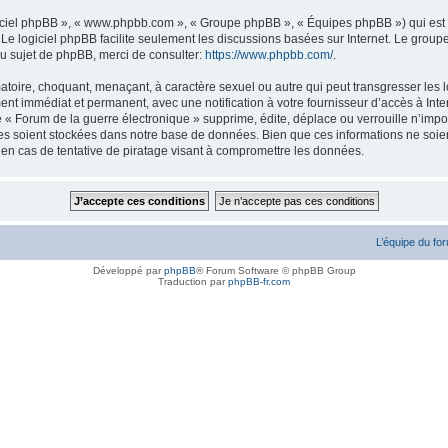
logiciel phpBB », « www.phpbb.com », « Groupe phpBB », « Équipes phpBB ») qui est u
. Le logiciel phpBB facilite seulement les discussions basées sur Internet. Le gr
u sujet de phpBB, merci de consulter:
https://www.phpbb.com/
.
atoire, choquant, menaçant, à caractère sexuel ou autre qui peut transgresser les l
ent immédiat et permanent, avec une notification à votre fournisseur d’accès à Inte
« Forum de la guerre électronique » supprime, édite, déplace ou verrouille n’impor
ées soient stockées dans notre base de données. Bien que ces informations ne soien
en cas de tentative de piratage visant à compromettre les données.
L’équipe du fo
Développé par
phpBB
® Forum Software © phpBB Group
Traduction par
phpBB-fr.com