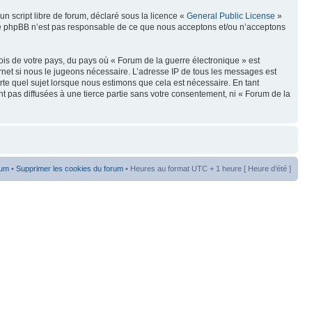
n script libre de forum, déclaré sous la licence «
General Public License
»
oupe phpBB n’est pas responsable de ce que nous acceptons et/ou n’acceptons
ois de votre pays, du pays où « Forum de la guerre électronique » est
rnet si nous le jugeons nécessaire. L’adresse IP de tous les messages est
te quel sujet lorsque nous estimons que cela est nécessaire. En tant
t pas diffusées à une tierce partie sans votre consentement, ni « Forum de la
rum
•
Supprimer les cookies du forum
• Heures au format UTC + 1 heure [ Heure d’été ]