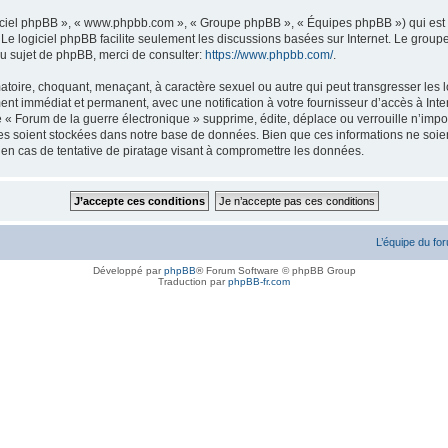
logiciel phpBB », « www.phpbb.com », « Groupe phpBB », « Équipes phpBB ») qui est u
. Le logiciel phpBB facilite seulement les discussions basées sur Internet. Le gr
u sujet de phpBB, merci de consulter:
https://www.phpbb.com/
.
atoire, choquant, menaçant, à caractère sexuel ou autre qui peut transgresser les l
ent immédiat et permanent, avec une notification à votre fournisseur d’accès à Inte
« Forum de la guerre électronique » supprime, édite, déplace ou verrouille n’impor
ées soient stockées dans notre base de données. Bien que ces informations ne soien
en cas de tentative de piratage visant à compromettre les données.
L’équipe du fo
Développé par
phpBB
® Forum Software © phpBB Group
Traduction par
phpBB-fr.com