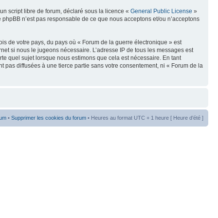
n script libre de forum, déclaré sous la licence «
General Public License
»
oupe phpBB n’est pas responsable de ce que nous acceptons et/ou n’acceptons
ois de votre pays, du pays où « Forum de la guerre électronique » est
rnet si nous le jugeons nécessaire. L’adresse IP de tous les messages est
te quel sujet lorsque nous estimons que cela est nécessaire. En tant
t pas diffusées à une tierce partie sans votre consentement, ni « Forum de la
rum
•
Supprimer les cookies du forum
• Heures au format UTC + 1 heure [ Heure d’été ]