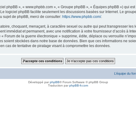
logiciel phpBB », « www.phpbb.com », « Groupe phpBB », « Équipes phpBB ») qui est u
. Le logiciel phpBB facilite seulement les discussions basées sur Internet. Le gr
u sujet de phpBB, merci de consulter:
https://www.phpbb.com/
.
atoire, choquant, menaçant, à caractère sexuel ou autre qui peut transgresser les l
ent immédiat et permanent, avec une notification à votre fournisseur d’accès à Inte
« Forum de la guerre électronique » supprime, édite, déplace ou verrouille n’impor
ées soient stockées dans notre base de données. Bien que ces informations ne soien
en cas de tentative de piratage visant à compromettre les données.
L’équipe du fo
Développé par
phpBB
® Forum Software © phpBB Group
Traduction par
phpBB-fr.com