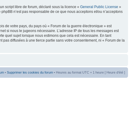
n script libre de forum, déclaré sous la licence «
General Public License
»
oupe phpBB n’est pas responsable de ce que nous acceptons et/ou n’acceptons
ois de votre pays, du pays où « Forum de la guerre électronique » est
rnet si nous le jugeons nécessaire. L’adresse IP de tous les messages est
te quel sujet lorsque nous estimons que cela est nécessaire. En tant
t pas diffusées à une tierce partie sans votre consentement, ni « Forum de la
rum
•
Supprimer les cookies du forum
• Heures au format UTC + 1 heure [ Heure d’été ]