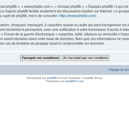
logiciel phpBB », « www.phpbb.com », « Groupe phpBB », « Équipes phpBB ») qui est u
. Le logiciel phpBB facilite seulement les discussions basées sur Internet. Le gr
u sujet de phpBB, merci de consulter:
https://www.phpbb.com/
.
atoire, choquant, menaçant, à caractère sexuel ou autre qui peut transgresser les l
ent immédiat et permanent, avec une notification à votre fournisseur d’accès à Inte
« Forum de la guerre électronique » supprime, édite, déplace ou verrouille n’impor
ées soient stockées dans notre base de données. Bien que ces informations ne soien
en cas de tentative de piratage visant à compromettre les données.
L’équipe du fo
Développé par
phpBB
® Forum Software © phpBB Group
Traduction par
phpBB-fr.com