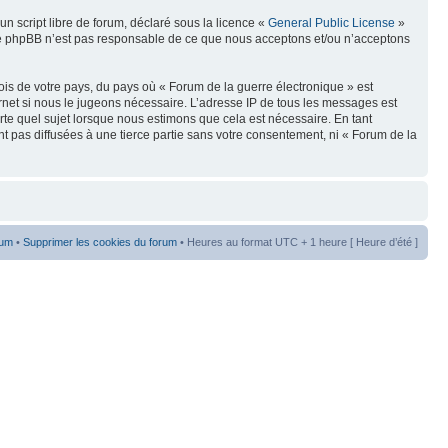
n script libre de forum, déclaré sous la licence «
General Public License
»
oupe phpBB n’est pas responsable de ce que nous acceptons et/ou n’acceptons
ois de votre pays, du pays où « Forum de la guerre électronique » est
rnet si nous le jugeons nécessaire. L’adresse IP de tous les messages est
te quel sujet lorsque nous estimons que cela est nécessaire. En tant
t pas diffusées à une tierce partie sans votre consentement, ni « Forum de la
rum
•
Supprimer les cookies du forum
• Heures au format UTC + 1 heure [ Heure d’été ]