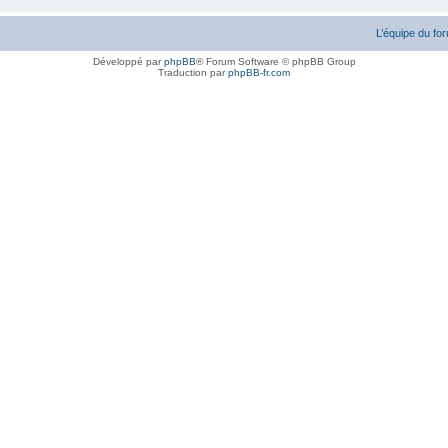
L’équipe du fo
Développé par
phpBB
® Forum Software © phpBB Group
Traduction par
phpBB-fr.com