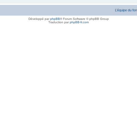
L’équipe du fo
Développé par
phpBB
® Forum Software © phpBB Group
Traduction par
phpBB-fr.com