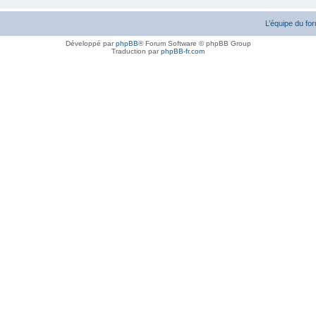
L’équipe du fo
Développé par
phpBB
® Forum Software © phpBB Group
Traduction par
phpBB-fr.com