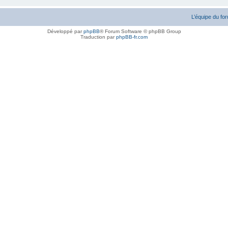
L’équipe du fo
Développé par
phpBB
® Forum Software © phpBB Group
Traduction par
phpBB-fr.com