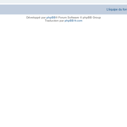
L’équipe du fo
Développé par
phpBB
® Forum Software © phpBB Group
Traduction par
phpBB-fr.com