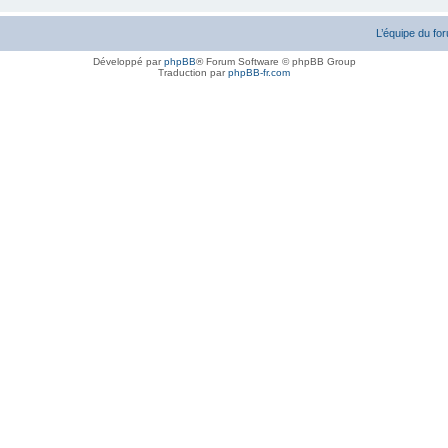
L’équipe du fo
Développé par
phpBB
® Forum Software © phpBB Group
Traduction par
phpBB-fr.com