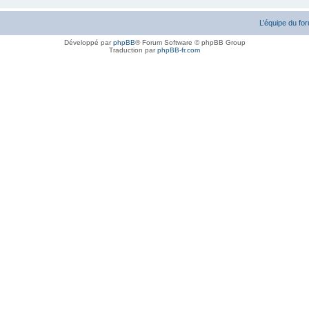
L’équipe du fo
Développé par
phpBB
® Forum Software © phpBB Group
Traduction par
phpBB-fr.com