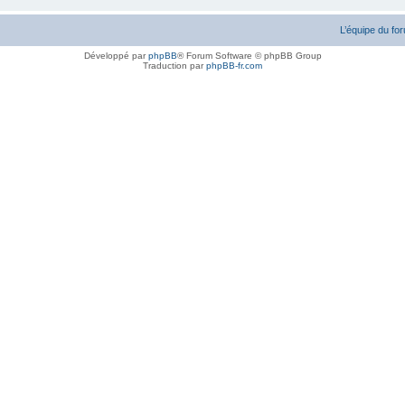
L’équipe du fo
Développé par
phpBB
® Forum Software © phpBB Group
Traduction par
phpBB-fr.com