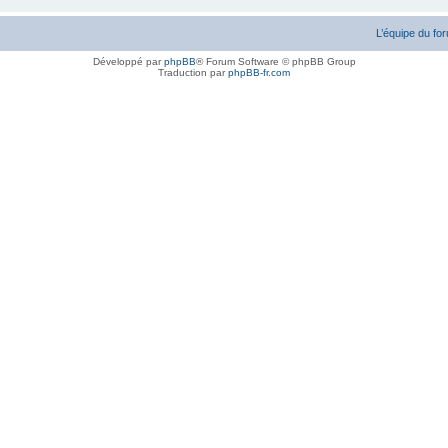
L’équipe du fo
Développé par
phpBB
® Forum Software © phpBB Group
Traduction par
phpBB-fr.com