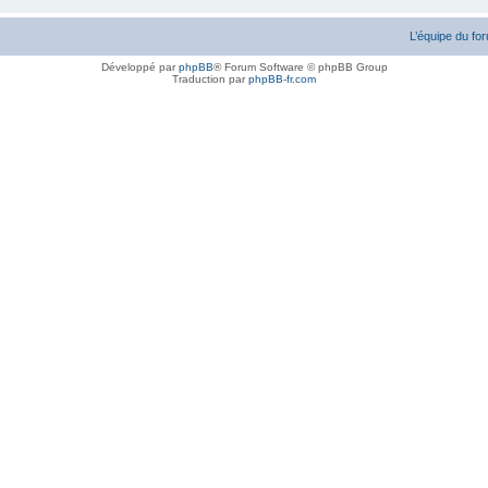
L’équipe du fo
Développé par
phpBB
® Forum Software © phpBB Group
Traduction par
phpBB-fr.com