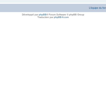
L’équipe du fo
Développé par
phpBB
® Forum Software © phpBB Group
Traduction par
phpBB-fr.com